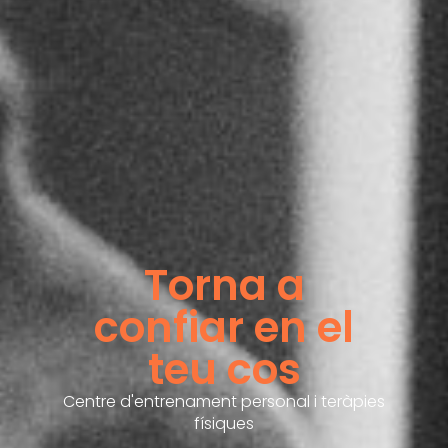
Torna a
confiar en el
teu cos
Centre d'entrenament personal i teràpies
físiques